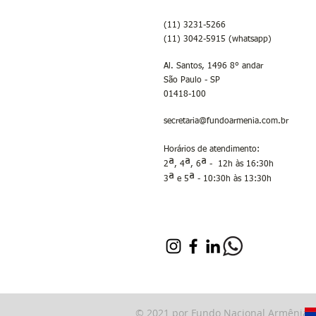
(11) 3231-5266
(11) 3042-5915 (whatsapp)
Al. Santos, 1496 8° andar
São Paulo - SP
01418-100
secretaria@fundoarmenia.com.br
Horários de atendimento:
ª
ª
ª
2
, 4
, 6
- 12h às 16:30h
ª
ª
3
e 5
- 10:30h às 13:30h
© 2021 por Fundo Nacional Armênia