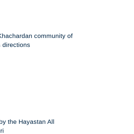
 Khachardan community of
 directions
y the Hayastan All
ri