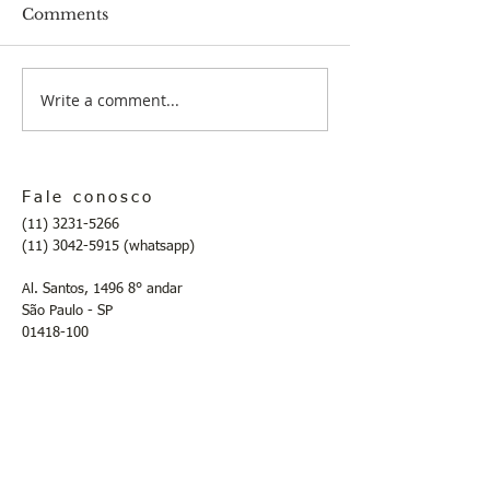
Comments
COMUNICADO
Write a comment...
COMUNICAD
INSTITUIÇÕ
COLETIVIDA
ARMÊNIA D
BRASIL
Fale conosco
(11) 3231-5266
(11) 3042-5915
(whatsapp)
Al. Santos, 1496 8° andar
São Paulo - SP
01418-100
secretaria@fundoarmenia.com.br
Horários de atendimento:
ª
ª
ª
2
, 4
, 6
- 12h às 16:30h
ª
ª
3
e 5
- 10:30h às 13:30h